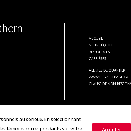
thern
ACCUEIL
NOTRE ÉQUIPE
RESSOURCES
CARRIÈRES
ALERTES DE QUARTIER
WWW.ROYALLEPAGE.CA
CLAUSE DE NON-RESPONS
res actuellement sous contrat.
REALTOR®, REALTORS® et le logo REALTOR® sont de
sonnels au sérieux. En sélectionnant
ble sont propriétaires. Les marques de commerce REALTOR® servent à distinguer le
 les témoins correspondants sur votre
Accepter
 inter-agences®, et leurs logos respectifs sont la propriété de l'ACI, et ils serven