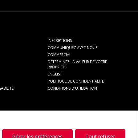
Parta
INSCRIPTIONS
COMMUNIQUEZ AVEC NOUS
COMMERCIAL
DÉTERMINEZ LA VALEUR DE VOTRE
PROPRIÉTÉ
ENGLISH
POLITIQUE DE CONFIDENTIALITÉ
ABILITÉ
CONDITIONS D'UTILISATION
s marques déposées de REALTOR® Canada Inc., une compagnie dont la
s services immobiliers offerts par les courtiers et agents d'immeuble en
Gérer les préférences
Tout refuser
t à identifier les services immobiliers que fournissent les courtiers et